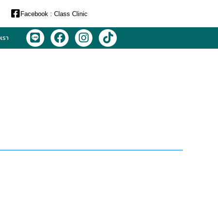
Facebook : Class Clinic
L
F
I
T
อเรา
i
a
n
i
n
c
s
k
e
e
t
t
b
a
o
o
g
k
o
r
k
a
m