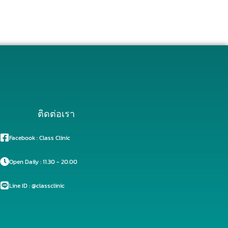
ติดต่อเรา
Facebook : Class Clinic
Open Daily : 11.30 - 20.00
Line ID : @classclinic​