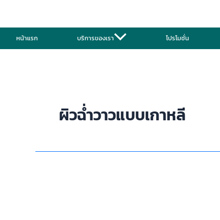
Skip
to
content
หน้าแรก
บริการของเรา
โปรโมชั่น
ผิวฉ่ำวาวแบบเกาหลี
เซ็ต
ผิว
ดารา
คือ