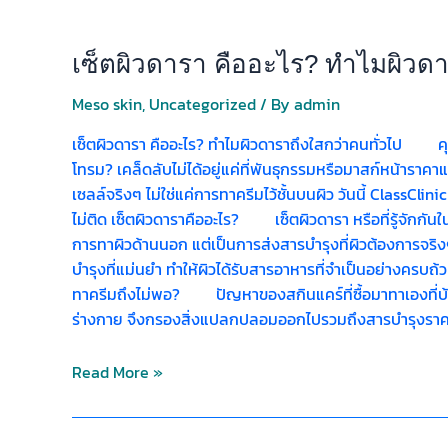
เซ็ตผิวดารา คืออะไร? ทำไมผิวดา
Meso skin
,
Uncategorized
/ By
admin
เซ็ตผิวดารา คืออะไร? ทำไมผิวดาราถึงใสกว่าคนทั่วไป ค
โทรม? เคล็ดลับไม่ได้อยู่แค่ที่พันธุกรรมหรือมาสก์หน้าราคาแ
เซลล์จริงๆ ไม่ใช่แค่การทาครีมไว้ชั้นบนผิว วันนี้ ClassCli
ไม่ติด เซ็ตผิวดาราคืออะไร? เซ็ตผิวดารา หรือที่รู้จักกั
การทาผิวด้านนอก แต่เป็นการส่งสารบำรุงที่ผิวต้องการจริงๆ เ
บำรุงที่แม่นยำ ทำให้ผิวได้รับสารอาหารที่จำเป็นอย่างครบถ
ทาครีมถึงไม่พอ? ปัญหาของสกินแคร์ที่ซื้อมาทาเองที่บ้า
ร่างกาย จึงกรองสิ่งแปลกปลอมออกไปรวมถึงสารบำรุงราค
Read More »