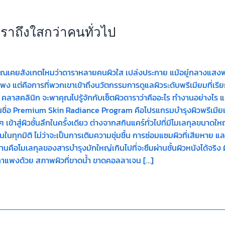
ราถึงใสกว่าคนทั่วไป
ุณเคยสังเกตไหมว่าดาราหลายคนผิวใส เปล่งประกาย แม้อยู่กลางแสงฟลู
พง แต่คือการที่พวกเขาเข้าถึงนวัตกรรมการดูแลผิวระดับพรีเมียมที่เรียกว
nic คลาสคลินิก จะพาคุณไปรู้จักกับเซ็ตผิวดาราว่าคืออะไร ทำงานอย่างไร 
นในชื่อ Premium Skin Radiance Program คือโปรแกรมบำรุงผิวพรีเมียมที
ข้าสู่ผิวชั้นลึกในครั้งเดียว ต่างจากสกินแคร์ทั่วไปที่มีโมเลกุลขนาดใ
้วนในทุกมิติ ไม่ว่าจะเป็นการเติมความชุ่มชื้น การซ่อมแซมผิวที่เสียหา
นคือโมเลกุลของสารบำรุงมักใหญ่เกินไปที่จะซึมผ่านชั้นผิวหนังได้จริ
าแพงด้วย สภาพผิวที่ขาดน้ำ ขาดคอลลาเจน […]