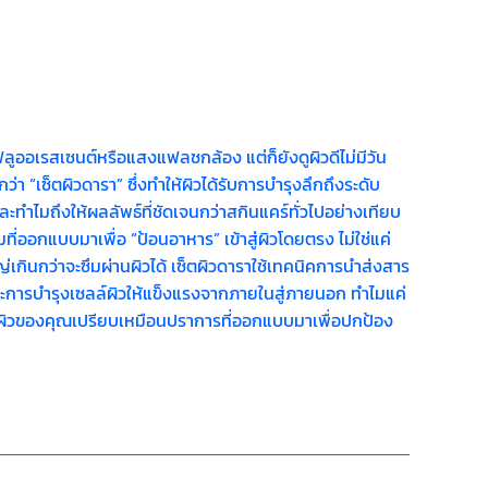
ออเรสเซนต์หรือแสงแฟลชกล้อง แต่ก็ยังดูผิวดีไม่มีวัน
่า “เซ็ตผิวดารา” ซึ่งทำให้ผิวได้รับการบำรุงลึกถึงระดับ
และทำไมถึงให้ผลลัพธ์ที่ชัดเจนกว่าสกินแคร์ทั่วไปอย่างเทียบ
่ออกแบบมาเพื่อ “ป้อนอาหาร” เข้าสู่ผิวโดยตรง ไม่ใช่แค่
หญ่เกินกว่าจะซึมผ่านผิวได้ เซ็ตผิวดาราใช้เทคนิคการนำส่งสาร
ย และการบำรุงเซลล์ผิวให้แข็งแรงจากภายในสู่ภายนอก ทำไมแค่
ง ผิวของคุณเปรียบเหมือนปราการที่ออกแบบมาเพื่อปกป้อง