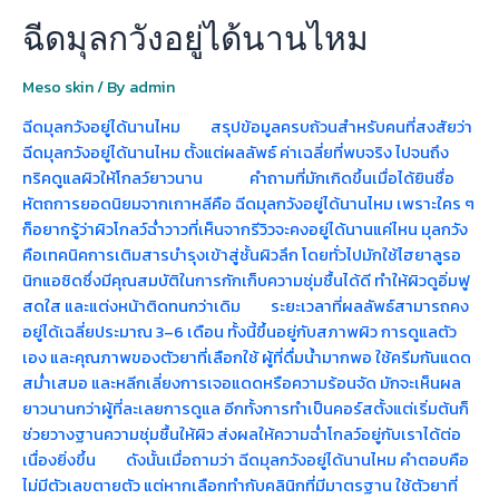
ฉีดมุลกวังอยู่ได้นานไหม
Meso skin
/ By
admin
ฉีดมุลกวังอยู่ได้นานไหม สรุปข้อมูลครบถ้วนสำหรับคนที่สงสัยว่า
ฉีดมุลกวังอยู่ได้นานไหม ตั้งแต่ผลลัพธ์ ค่าเฉลี่ยที่พบจริง ไปจนถึง
ทริคดูแลผิวให้โกลว์ยาวนาน คำถามที่มักเกิดขึ้นเมื่อได้ยินชื่อ
หัตถการยอดนิยมจากเกาหลีคือ ฉีดมุลกวังอยู่ได้นานไหม เพราะใคร ๆ
ก็อยากรู้ว่าผิวโกลว์ฉ่ำวาวที่เห็นจากรีวิวจะคงอยู่ได้นานแค่ไหน มุลกวัง
คือเทคนิคการเติมสารบำรุงเข้าสู่ชั้นผิวลึก โดยทั่วไปมักใช้ไฮยาลูรอ
นิกแอซิดซึ่งมีคุณสมบัติในการกักเก็บความชุ่มชื้นได้ดี ทำให้ผิวดูอิ่มฟู
สดใส และแต่งหน้าติดทนกว่าเดิม ระยะเวลาที่ผลลัพธ์สามารถคง
อยู่ได้เฉลี่ยประมาณ 3–6 เดือน ทั้งนี้ขึ้นอยู่กับสภาพผิว การดูแลตัว
เอง และคุณภาพของตัวยาที่เลือกใช้ ผู้ที่ดื่มน้ำมากพอ ใช้ครีมกันแดด
สม่ำเสมอ และหลีกเลี่ยงการเจอแดดหรือความร้อนจัด มักจะเห็นผล
ยาวนานกว่าผู้ที่ละเลยการดูแล อีกทั้งการทำเป็นคอร์สตั้งแต่เริ่มต้นก็
ช่วยวางฐานความชุ่มชื้นให้ผิว ส่งผลให้ความฉ่ำโกลว์อยู่กับเราได้ต่อ
เนื่องยิ่งขึ้น ดังนั้นเมื่อถามว่า ฉีดมุลกวังอยู่ได้นานไหม คำตอบคือ
ไม่มีตัวเลขตายตัว แต่หากเลือกทำกับคลินิกที่มีมาตรฐาน ใช้ตัวยาที่