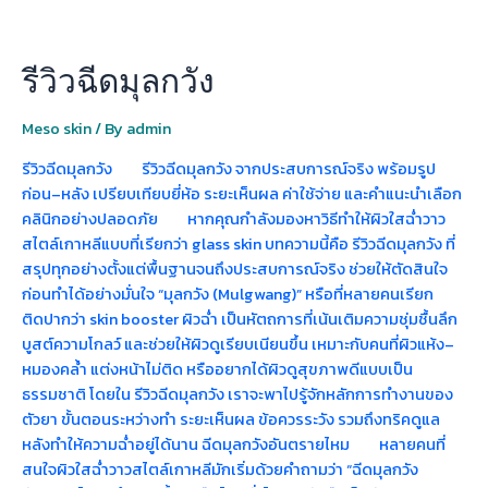
รีวิวฉีดมุลกวัง
Meso skin
/ By
admin
รีวิวฉีดมุลกวัง รีวิวฉีดมุลกวัง จากประสบการณ์จริง พร้อมรูป
ก่อน–หลัง เปรียบเทียบยี่ห้อ ระยะเห็นผล ค่าใช้จ่าย และคำแนะนำเลือก
คลินิกอย่างปลอดภัย หากคุณกำลังมองหาวิธีทำให้ผิวใสฉ่ำวาว
สไตล์เกาหลีแบบที่เรียกว่า glass skin บทความนี้คือ รีวิวฉีดมุลกวัง ที่
สรุปทุกอย่างตั้งแต่พื้นฐานจนถึงประสบการณ์จริง ช่วยให้ตัดสินใจ
ก่อนทำได้อย่างมั่นใจ “มุลกวัง (Mulgwang)” หรือที่หลายคนเรียก
ติดปากว่า skin booster ผิวฉ่ำ เป็นหัตถการที่เน้นเติมความชุ่มชื้นลึก
บูสต์ความโกลว์ และช่วยให้ผิวดูเรียบเนียนขึ้น เหมาะกับคนที่ผิวแห้ง–
หมองคล้ำ แต่งหน้าไม่ติด หรืออยากได้ผิวดูสุขภาพดีแบบเป็น
ธรรมชาติ โดยใน รีวิวฉีดมุลกวัง เราจะพาไปรู้จักหลักการทำงานของ
ตัวยา ขั้นตอนระหว่างทำ ระยะเห็นผล ข้อควรระวัง รวมถึงทริคดูแล
หลังทำให้ความฉ่ำอยู่ได้นาน ฉีดมุลกวังอันตรายไหม หลายคนที่
สนใจผิวใสฉ่ำวาวสไตล์เกาหลีมักเริ่มด้วยคำถามว่า “ฉีดมุลกวัง