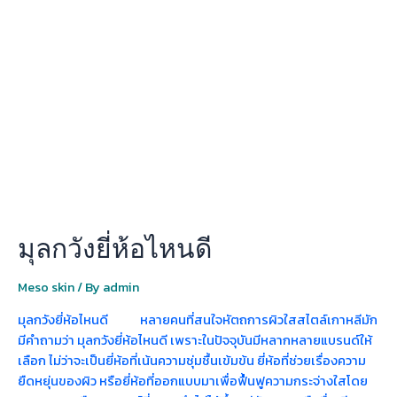
ลก
วัง
ยี่ห้อ
ไหน
ดี
มุลกวังยี่ห้อไหนดี
Meso skin
/ By
admin
มุลกวังยี่ห้อไหนดี หลายคนที่สนใจหัตถการผิวใสสไตล์เกาหลีมัก
มีคำถามว่า มุลกวังยี่ห้อไหนดี เพราะในปัจจุบันมีหลากหลายแบรนด์ให้
เลือก ไม่ว่าจะเป็นยี่ห้อที่เน้นความชุ่มชื้นเข้มข้น ยี่ห้อที่ช่วยเรื่องความ
ยืดหยุ่นของผิว หรือยี่ห้อที่ออกแบบมาเพื่อฟื้นฟูความกระจ่างใสโดย