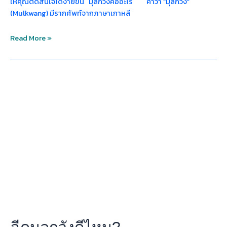
ให้คุณตัดสินใจได้ง่ายขึ้น มุลกวังคืออะไร คำว่า “มุลกวัง”
(Mulkwang) มีรากศัพท์จากภาษาเกาหลี
Read More »
ฉีด
มุ
ลก
วัง
ดี
ไหม?