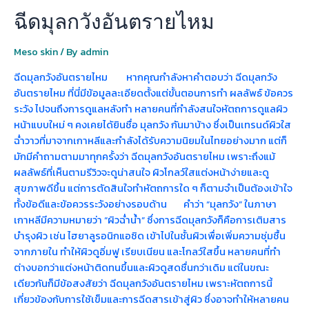
ฉีดมุลกวังอันตรายไหม
Meso skin
/ By
admin
ฉีดมุลกวังอันตรายไหม หากคุณกำลังหาคำตอบว่า ฉีดมุลกวัง
อันตรายไหม ที่นี่มีข้อมูลละเอียดตั้งแต่ขั้นตอนการทำ ผลลัพธ์ ข้อควร
ระวัง ไปจนถึงการดูแลหลังทำ หลายคนที่กำลังสนใจหัตถการดูแลผิว
หน้าแบบใหม่ ๆ คงเคยได้ยินชื่อ มุลกวัง กันมาบ้าง ซึ่งเป็นเทรนด์ผิวใส
ฉ่ำวาวที่มาจากเกาหลีและกำลังได้รับความนิยมในไทยอย่างมาก แต่ก็
มักมีคำถามตามมาทุกครั้งว่า ฉีดมุลกวังอันตรายไหม เพราะถึงแม้
ผลลัพธ์ที่เห็นตามรีวิวจะดูน่าสนใจ ผิวโกลว์ใสแต่งหน้าง่ายและดู
สุขภาพดีขึ้น แต่การตัดสินใจทำหัตถการใด ๆ ก็ตามจำเป็นต้องเข้าใจ
ทั้งข้อดีและข้อควรระวังอย่างรอบด้าน คำว่า “มุลกวัง” ในภาษา
เกาหลีมีความหมายว่า “ผิวฉ่ำน้ำ” ซึ่งการฉีดมุลกวังก็คือการเติมสาร
บำรุงผิว เช่น ไฮยาลูรอนิกแอซิด เข้าไปในชั้นผิวเพื่อเพิ่มความชุ่มชื้น
จากภายใน ทำให้ผิวดูอิ่มฟู เรียบเนียน และโกลว์ใสขึ้น หลายคนที่ทำ
ต่างบอกว่าแต่งหน้าติดทนขึ้นและผิวดูสดชื่นกว่าเดิม แต่ในขณะ
เดียวกันก็มีข้อสงสัยว่า ฉีดมุลกวังอันตรายไหม เพราะหัตถการนี้
เกี่ยวข้องกับการใช้เข็มและการฉีดสารเข้าสู่ผิว ซึ่งอาจทำให้หลายคน