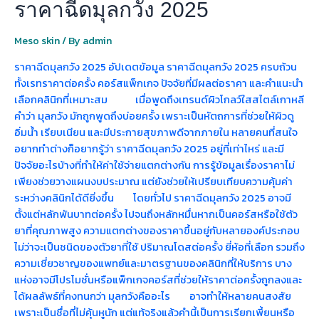
ราคาฉีดมุลกวัง 2025
Meso skin
/ By
admin
ราคาฉีดมุลกวัง 2025 อัปเดตข้อมูล ราคาฉีดมุลกวัง 2025 ครบถ้วน
ทั้งเรทราคาต่อครั้ง คอร์สแพ็กเกจ ปัจจัยที่มีผลต่อราคา และคำแนะนำ
เลือกคลินิกที่เหมาะสม เมื่อพูดถึงเทรนด์ผิวโกลว์ใสสไตล์เกาหลี
คำว่า มุลกวัง มักถูกพูดถึงบ่อยครั้ง เพราะเป็นหัตถการที่ช่วยให้ผิวดู
อิ่มน้ำ เรียบเนียน และมีประกายสุขภาพดีจากภายใน หลายคนที่สนใจ
อยากทำต่างก็อยากรู้ว่า ราคาฉีดมุลกวัง 2025 อยู่ที่เท่าไหร่ และมี
ปัจจัยอะไรบ้างที่ทำให้ค่าใช้จ่ายแตกต่างกัน การรู้ข้อมูลเรื่องราคาไม่
เพียงช่วยวางแผนงบประมาณ แต่ยังช่วยให้เปรียบเทียบความคุ้มค่า
ระหว่างคลินิกได้ดียิ่งขึ้น โดยทั่วไป ราคาฉีดมุลกวัง 2025 อาจมี
ตั้งแต่หลักพันบาทต่อครั้ง ไปจนถึงหลักหมื่นหากเป็นคอร์สหรือใช้ตัว
ยาที่คุณภาพสูง ความแตกต่างของราคาขึ้นอยู่กับหลายองค์ประกอบ
ไม่ว่าจะเป็นชนิดของตัวยาที่ใช้ ปริมาณโดสต่อครั้ง ยี่ห้อที่เลือก รวมถึง
ความเชี่ยวชาญของแพทย์และมาตรฐานของคลินิกที่ให้บริการ บาง
แห่งอาจมีโปรโมชั่นหรือแพ็กเกจคอร์สที่ช่วยให้ราคาต่อครั้งถูกลงและ
ได้ผลลัพธ์ที่คงทนกว่า มุลกวังคืออะไร อาจทำให้หลายคนสงสัย
เพราะเป็นชื่อที่ไม่คุ้นหูนัก แต่แท้จริงแล้วคำนี้เป็นการเรียกเพี้ยนหรือ