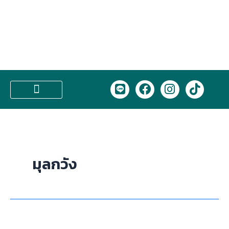
Skip
to
content
L
F
I
T
i
a
n
i
n
c
s
k
บริการของเรา
e
e
t
t
b
a
o
o
g
k
o
r
มุลกวัง
k
a
m
มุ