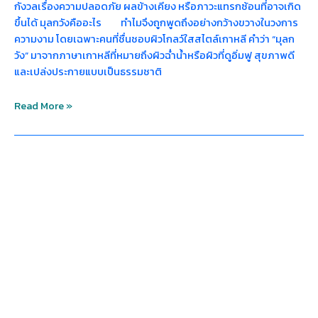
กังวลเรื่องความปลอดภัย ผลข้างเคียง หรือภาวะแทรกซ้อนที่อาจเกิด
ขึ้นได้ มุลกวังคืออะไร ทำไมจึงถูกพูดถึงอย่างกว้างขวางในวงการ
ความงาม โดยเฉพาะคนที่ชื่นชอบผิวโกลว์ใสสไตล์เกาหลี คำว่า “มุลก
วัง” มาจากภาษาเกาหลีที่หมายถึงผิวฉ่ำน้ำหรือผิวที่ดูอิ่มฟู สุขภาพดี
และเปล่งประกายแบบเป็นธรรมชาติ
Read More »
รีวิว
ฉีด
มุ
ลก
วัง