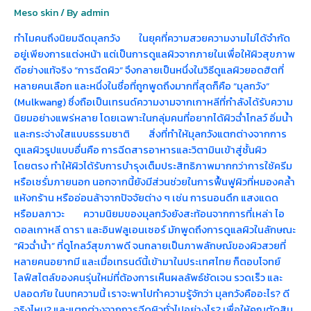
Meso skin
/ By
admin
ทำไมคนถึงนิยมฉีดมุลกวัง ในยุคที่ความสวยความงามไม่ได้จำกัด
อยู่เพียงการแต่งหน้า แต่เป็นการดูแลผิวจากภายในเพื่อให้ผิวสุขภาพ
ดีอย่างแท้จริง “การฉีดผิว” จึงกลายเป็นหนึ่งในวิธีดูแลผิวยอดฮิตที่
หลายคนเลือก และหนึ่งในชื่อที่ถูกพูดถึงมากที่สุดก็คือ “มุลกวัง”
(Mulkwang) ซึ่งถือเป็นเทรนด์ความงามจากเกาหลีที่กำลังได้รับความ
นิยมอย่างแพร่หลาย โดยเฉพาะในกลุ่มคนที่อยากได้ผิวฉ่ำโกลว์ อิ่มน้ำ
และกระจ่างใสแบบธรรมชาติ สิ่งที่ทำให้มุลกวังแตกต่างจากการ
ดูแลผิวรูปแบบอื่นคือ การฉีดสารอาหารและวิตามินเข้าสู่ชั้นผิว
โดยตรง ทำให้ผิวได้รับการบำรุงเต็มประสิทธิภาพมากกว่าการใช้ครีม
หรือเซรั่มภายนอก นอกจากนี้ยังมีส่วนช่วยในการฟื้นฟูผิวที่หมองคล้ำ
แห้งกร้าน หรืออ่อนล้าจากปัจจัยต่าง ๆ เช่น การนอนดึก แสงแดด
หรือมลภาวะ ความนิยมของมุลกวังยังสะท้อนจากการที่เหล่า ไอ
ดอลเกาหลี ดารา และอินฟลูเอนเซอร์ มักพูดถึงการดูแลผิวในลักษณะ
“ผิวฉ่ำน้ำ” ที่ดูโกลว์สุขภาพดี จนกลายเป็นภาพลักษณ์ของผิวสวยที่
หลายคนอยากมี และเมื่อเทรนด์นี้เข้ามาในประเทศไทย ก็ตอบโจทย์
ไลฟ์สไตล์ของคนรุ่นใหม่ที่ต้องการเห็นผลลัพธ์ชัดเจน รวดเร็ว และ
ปลอดภัย ในบทความนี้ เราจะพาไปทำความรู้จักว่า มุลกวังคืออะไร? ดี
จริงไหม? และแตกต่างจากการฉีดผิวทั่วไปอย่างไร? เพื่อให้คุณตัดสิน