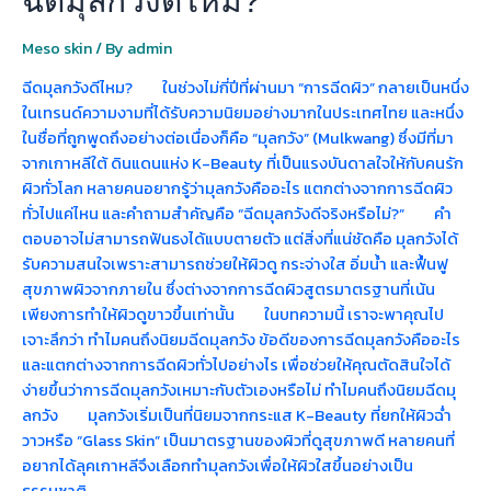
ฉีดมุลกวังดีไหม?
Meso skin
/ By
admin
ฉีดมุลกวังดีไหม? ในช่วงไม่กี่ปีที่ผ่านมา “การฉีดผิว” กลายเป็นหนึ่ง
ในเทรนด์ความงามที่ได้รับความนิยมอย่างมากในประเทศไทย และหนึ่ง
ในชื่อที่ถูกพูดถึงอย่างต่อเนื่องก็คือ “มุลกวัง” (Mulkwang) ซึ่งมีที่มา
จากเกาหลีใต้ ดินแดนแห่ง K-Beauty ที่เป็นแรงบันดาลใจให้กับคนรัก
ผิวทั่วโลก หลายคนอยากรู้ว่ามุลกวังคืออะไร แตกต่างจากการฉีดผิว
ทั่วไปแค่ไหน และคำถามสำคัญคือ “ฉีดมุลกวังดีจริงหรือไม่?” คำ
ตอบอาจไม่สามารถฟันธงได้แบบตายตัว แต่สิ่งที่แน่ชัดคือ มุลกวังได้
รับความสนใจเพราะสามารถช่วยให้ผิวดู กระจ่างใส อิ่มน้ำ และฟื้นฟู
สุขภาพผิวจากภายใน ซึ่งต่างจากการฉีดผิวสูตรมาตรฐานที่เน้น
เพียงการทำให้ผิวดูขาวขึ้นเท่านั้น ในบทความนี้ เราจะพาคุณไป
เจาะลึกว่า ทำไมคนถึงนิยมฉีดมุลกวัง ข้อดีของการฉีดมุลกวังคืออะไร
และแตกต่างจากการฉีดผิวทั่วไปอย่างไร เพื่อช่วยให้คุณตัดสินใจได้
ง่ายขึ้นว่าการฉีดมุลกวังเหมาะกับตัวเองหรือไม่ ทำไมคนถึงนิยมฉีดมุ
ลกวัง มุลกวังเริ่มเป็นที่นิยมจากกระแส K-Beauty ที่ยกให้ผิวฉ่ำ
วาวหรือ “Glass Skin” เป็นมาตรฐานของผิวที่ดูสุขภาพดี หลายคนที่
อยากได้ลุคเกาหลีจึงเลือกทำมุลกวังเพื่อให้ผิวใสขึ้นอย่างเป็น