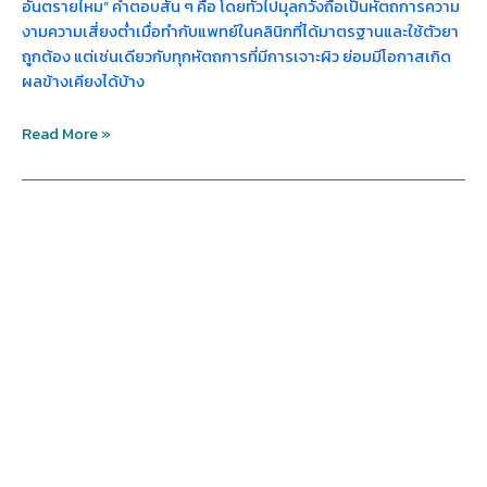
อันตรายไหม” คำตอบสั้น ๆ คือ โดยทั่วไปมุลกวังถือเป็นหัตถการความ
งามความเสี่ยงต่ำเมื่อทำกับแพทย์ในคลินิกที่ได้มาตรฐานและใช้ตัวยา
ถูกต้อง แต่เช่นเดียวกับทุกหัตถการที่มีการเจาะผิว ย่อมมีโอกาสเกิด
ผลข้างเคียงได้บ้าง
Read More »
ข้อดี
ของ
การ
ฉีด
มุ
ลก
วัง