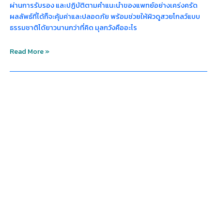
ผ่านการรับรอง และปฏิบัติตามคำแนะนำของแพทย์อย่างเคร่งครัด
ผลลัพธ์ที่ได้ก็จะคุ้มค่าและปลอดภัย พร้อมช่วยให้ผิวดูสวยโกลว์แบบ
ธรรมชาติได้ยาวนานกว่าที่คิด มุลกวังคืออะไร
Read More »
ฉีด
มุ
ลก
วัง
อันตราย
ไหม