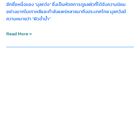
อีกชื่อหนึ่งของ “มุลกวัง” ซึ่งเป็นหัตถการดูแลผิวที่ได้รับความนิยม
อย่างมากในเกาหลีและกำลังแพร่หลายมาถึงประเทศไทย มุลกวังมี
ความหมายว่า “ผิวฉ่ำน้ำ”
Read More »
ฉีด
มุ
ลก
วัง
อยู่
ได้
นาน
ไหม