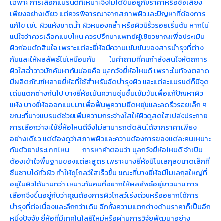
เฉพาะ การเลือกแบรนด์ที่เหมาะจึงไม่ได้ขึ้นอยู่กับราคาหรือชื่อเสียง
เพียงอย่างเดียว แต่ควรพิจารณาจากสภาพผิวและปัญหาที่ต้องการ
แก้ไข เช่น ผิวแห้งขาดน้ำ ผิวหมองคล้ำ หรือผิวมีริ้วรอยเริ่มต้น หากไม่
แน่ใจว่าควรเลือกแบบไหน ควรปรึกษาแพทย์ผู้เชี่ยวชาญเพื่อประเมิน
ผิวก่อนตัดสินใจ เพราะแต่ละยี่ห้อมีความเข้มข้นของสารบำรุงที่ต่าง
กันและให้ผลลัพธ์ไม่เหมือนกัน ในคำถามที่คนกำลังสนใจหัตถการ
ผิวใสฉ่ำวาวมักค้นหากันบ่อยคือ มุลกวังยี่ห้อไหนดี เพราะในท้องตลาด
มีผลิตภัณฑ์หลายยี่ห้อที่ใช้สำหรับฉีดบำรุงผิว และแต่ละแบรนด์ก็มีจุด
เด่นแตกต่างกันไป บางยี่ห้อเน้นความชุ่มชื้นเข้มข้นเพื่อแก้ปัญหาผิว
แห้ง บางยี่ห้อออกแบบมาเพื่อฟื้นฟูความยืดหยุ่นและลดริ้วรอยเล็ก ๆ
ขณะที่บางแบรนด์ช่วยเพิ่มความกระจ่างใสให้ผิวดูสดใสเปล่งประกาย
การเลือกว่าจะใช้ยี่ห้อไหนดีจึงไม่สามารถตัดสินได้จากราคาเพียง
อย่างเดียว แต่ต้องดูว่าสภาพผิวและความต้องการของแต่ละคนเหมาะ
กับตัวยาประเภทไหน การหาคำตอบว่า มุลกวังยี่ห้อไหนดี จำเป็น
ต้องเข้าใจพื้นฐานของแต่ละสูตร เพราะบางยี่ห้อมีโมเลกุลขนาดเล็กที่
ซึมซาบได้ทั่วผิว ทำให้ดูโกลว์ใสเร็วขึ้น ขณะที่บางยี่ห้อมีโมเลกุลใหญ่ที่
อยู่ในผิวได้นานกว่า เหมาะกับคนที่อยากให้ผลลัพธ์อยู่ยาวนาน การ
เลือกจึงขึ้นอยู่กับว่าคุณต้องการผิวโกลว์เร่งด่วนหรืออยากได้การ
บำรุงที่ต่อเนื่องและลึกกว่าเดิม อีกทั้งความแตกต่างด้านราคาก็เป็นอีก
หนึ่งปัจจัย ยี่ห้อที่มีเทคโนโลยีใหม่หรือผ่านการวิจัยพัฒนาอย่าง