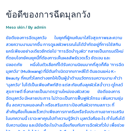
ข้อดีของการฉีดมุลกวัง
Meso skin
/ By
admin
ข้อดีของการฉีดมุลกวัง ในยุคที่ผู้คนหันมาใส่ใจสุขภาพและความ
สวยความงามมากขึ้น การดูแลผิวพรรณไม่ได้จำกัดอยู่ที่การใช้สกิน
แคร์เพียงอย่างเดียวอีกต่อไป “การฉีดบำรุงผิว” กลายเป็นเทรนด์ใหม่
ที่ตอบโจทย์คนยุคนี้ที่ต้องการเห็นผลลัพธ์รวดเร็ว ชัดเจน และ
ปลอดภัย หนึ่งในตัวเลือกที่ได้รับความนิยมมากที่สุดก็คือ “การฉีด
มุลกวัง” (Mulkwang) ที่มีต้นกำเนิดจากเกาหลีใต้ ดินแดนแห่ง K-
Beauty ที่คนทั่วโลกต่างยกให้เป็นผู้นำด้านนวัตกรรมความงาม คำว่า
“มุลกวัง” ไม่ได้เป็นเพียงศัพท์ฮิต แต่สะท้อนถึงลุคผิวใสฉ่ำวาว ดูโกลว์
สุขภาพดี ซึ่งกลายเป็นมาตรฐานใหม่ของผิวสวย ข้อดีของการ
ฉีดมุลกวัง มีหลายประการ ไม่ว่าจะเป็นการฟื้นฟูผิวโทรม เพิ่มความชุ่ม
ชื้น ลดความหมองคล้ำ หรือเสริมเกราะป้องกันผิวจากมลภาวะ ที่
สำคัญคือเห็นผลเร็วกว่าเพียงการทาครีมหรือรับประทานอาหารเสริม
ในบทความนี้ เราจะพาคุณไปทำความรู้จักว่า มุลกวังคืออะไร ทำไมถึงได้
รับความนิยม และมีข้อดีอะไรบ้างเมื่อเทียบกับการฉีดผิวทั่วไป เพื่อช่วย