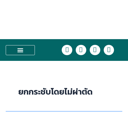
Skip
to
content
L
F
I
T
i
a
n
i
n
c
s
k
บริการของเรา
e
e
t
t
b
a
o
o
g
k
o
r
ยกกระชับโดยไม่ผ่าตัด
k
a
m
จริง