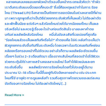
หลายคนคงเคยแอบยกผิวหน้าตัวเองขึ้นหน้ากระจกแล้วคิดว่า “ถ้าผิว
เราตึงกระชับแบบนี้ตลอดก็คงจะดี” ซึ่งนี่คือเหตุผลว่าทำไมการ ร้อย
ไหม (Thread Lift) จึงกลายเป็นหัตถการยอดนิยมในช่วงหลายปีที่ผ่าน
มา เพราะถูกพูดถึงว่าเป็นวิธีช่วยยกกระชับผิวที่เห็นผลไว ไม่ต้องผ่าตัด
และพักฟื้นน้อย แต่จริงๆ แล้วร้อยไหมช่วยได้มากน้อยแค่ไหน เห็นผล
จริงหรือไม่ และควรรู้เรื่องอะไรบ้างก่อนตัดสินใจ มาลองหาคำตอ
บกันค่ ผลลัพธ์หลังร้อยไหม หนึ่งในข้อสงสัยที่เจอบ่อยที่สุดคือ
“ร้อยไหมแล้วจะเห็นผลทันทีหรือไม่?” คำตอบคือ ใช่ค่ะ หลังทำจะเห็นว่า
ผิวถูกยกกระชับขึ้นทันทีในระดับหนึ่ง โดยเฉพาะในบริเวณแก้มที่หย่อน
คล้อยหรือกรอบหน้าที่ไม่ชัดเจน อย่างไรก็ตาม ผลลัพธ์จะชัดเจนขึ้น
เรื่อยๆ ในช่วง 2–3 เดือนถัดมา เนื่องจากเส้นไหมที่สอดเข้าไปใต้ผิวจะ
ช่วยกระตุ้นให้ร่างกายสร้างคอลลาเจนใหม่ จึงทำให้ผิวแน่นและยก
กระชับยิ่งขึ้น ผลลัพธ์จากการร้อยไหมโดยทั่วไปจะอยู่ได้นาน
ประมาณ 12–18 เดือน ทั้งนี้ขึ้นอยู่กับปัจจัยหลายอย่าง เช่น ประเภท
ไหมที่ใช้ อายุผิว การดูแลหลังทำ รวมถึงสุขภาพโดยรวมของแต่ละคน
ข้อดีของการร้อยไหม ไม่ต้องผ่าตัดใหญ่ […]
Read More »