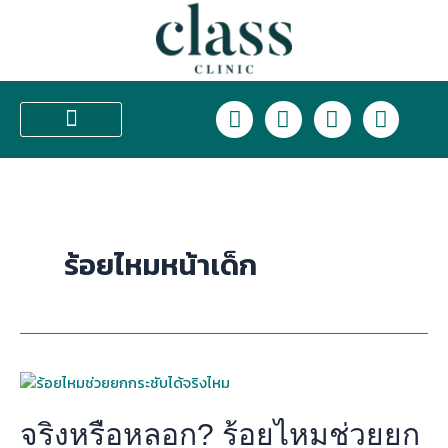
Skip
to
content
L
F
I
T
i
a
n
i
n
c
s
k
บริการของเรา
e
e
t
t
b
a
o
o
g
k
o
r
ร้อยไหมหน้าเด็ก
k
a
m
จริง
หรือ
หลอก?
จริงหรือหลอก? ร้อยไหมช่วยยก