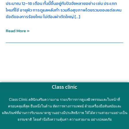
ประมาณ 12–18 เดือน ทั้งนี้ขึ้นอยู่กับปัจจัยหลายอย่าง เช่น ประเภท
ไหมที่ใช้ อายุผิว การดูแลหลังทำ รวมถึงสุขภาพโดยรวมของแต่ละคน
ข้อดีของการร้อยไหม ไม่ต้องผ่าตัดใหญ่ […]
Read More »
Class clinic
Class Clinic คลินิกเสริมความงาม รวมบริการการดูแลผิวพรรณและใบหน้าที่
ครอบคลุมที่สุด ยืนหนึ่งในด้าน หัตการทางการแพทย์ ด้วยเครื่องมือทันสมัยและ
ผลิตภัณฑ์ที่ผ่านการรับรองมาตรฐานอย่างมีประสิทธิภาพ ให้ได้ความสวยงามอย่างเป็น
ธรรมชาติ โดยคำนึงถึงความคุ้มค่า ความสวยงาม อย่างปลอดภัย