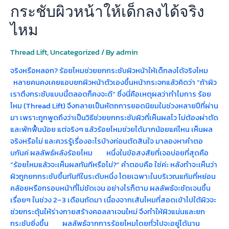
ร้อย
กระชับผิวหน้าให้เด็กลงได้จริง
ไหม
ช่วย
ไหม
ยก
กระชับ
Thread Lift
,
Uncategorized
/ By
admin
ผิว
จริงหรือหลอก? ร้อยไหมช่วยยกกระชับผิวหน้าให้เด็กลงได้จริงไหม
หน้า
หลายคนคงเคยแอบยกผิวหน้าตัวเองขึ้นหน้ากระจกแล้วคิดว่า “ถ้าผิว
ให้
เราตึงกระชับแบบนี้ตลอดก็คงจะดี” ซึ่งนี่คือเหตุผลว่าทำไมการ ร้อย
เด็ก
ไหม (Thread Lift) จึงกลายเป็นหัตถการยอดนิยมในช่วงหลายปีที่ผ่าน
ลง
มา เพราะถูกพูดถึงว่าเป็นวิธีช่วยยกกระชับผิวที่เห็นผลไว ไม่ต้องผ่าตัด
ได้
และพักฟื้นน้อย แต่จริงๆ แล้วร้อยไหมช่วยได้มากน้อยแค่ไหน เห็นผล
จริง
จริงหรือไม่ และควรรู้เรื่องอะไรบ้างก่อนตัดสินใจ มาลองหาคำตอ
ไหม
บกันค่ ผลลัพธ์หลังร้อยไหม หนึ่งในข้อสงสัยที่เจอบ่อยที่สุดคือ
“ร้อยไหมแล้วจะเห็นผลทันทีหรือไม่?” คำตอบคือ ใช่ค่ะ หลังทำจะเห็นว่า
ผิวถูกยกกระชับขึ้นทันทีในระดับหนึ่ง โดยเฉพาะในบริเวณแก้มที่หย่อน
คล้อยหรือกรอบหน้าที่ไม่ชัดเจน อย่างไรก็ตาม ผลลัพธ์จะชัดเจนขึ้น
เรื่อยๆ ในช่วง 2–3 เดือนถัดมา เนื่องจากเส้นไหมที่สอดเข้าไปใต้ผิวจะ
ช่วยกระตุ้นให้ร่างกายสร้างคอลลาเจนใหม่ จึงทำให้ผิวแน่นและยก
กระชับยิ่งขึ้น ผลลัพธ์จากการร้อยไหมโดยทั่วไปจะอยู่ได้นาน