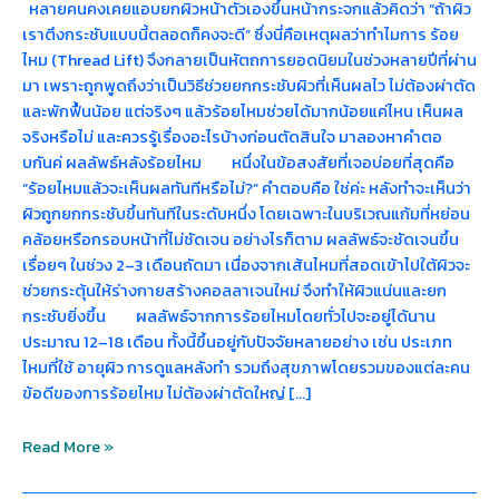
หลายคนคงเคยแอบยกผิวหน้าตัวเองขึ้นหน้ากระจกแล้วคิดว่า “ถ้าผิว
เราตึงกระชับแบบนี้ตลอดก็คงจะดี” ซึ่งนี่คือเหตุผลว่าทำไมการ ร้อย
ไหม (Thread Lift) จึงกลายเป็นหัตถการยอดนิยมในช่วงหลายปีที่ผ่าน
มา เพราะถูกพูดถึงว่าเป็นวิธีช่วยยกกระชับผิวที่เห็นผลไว ไม่ต้องผ่าตัด
และพักฟื้นน้อย แต่จริงๆ แล้วร้อยไหมช่วยได้มากน้อยแค่ไหน เห็นผล
จริงหรือไม่ และควรรู้เรื่องอะไรบ้างก่อนตัดสินใจ มาลองหาคำตอ
บกันค่ ผลลัพธ์หลังร้อยไหม หนึ่งในข้อสงสัยที่เจอบ่อยที่สุดคือ
“ร้อยไหมแล้วจะเห็นผลทันทีหรือไม่?” คำตอบคือ ใช่ค่ะ หลังทำจะเห็นว่า
ผิวถูกยกกระชับขึ้นทันทีในระดับหนึ่ง โดยเฉพาะในบริเวณแก้มที่หย่อน
คล้อยหรือกรอบหน้าที่ไม่ชัดเจน อย่างไรก็ตาม ผลลัพธ์จะชัดเจนขึ้น
เรื่อยๆ ในช่วง 2–3 เดือนถัดมา เนื่องจากเส้นไหมที่สอดเข้าไปใต้ผิวจะ
ช่วยกระตุ้นให้ร่างกายสร้างคอลลาเจนใหม่ จึงทำให้ผิวแน่นและยก
กระชับยิ่งขึ้น ผลลัพธ์จากการร้อยไหมโดยทั่วไปจะอยู่ได้นาน
ประมาณ 12–18 เดือน ทั้งนี้ขึ้นอยู่กับปัจจัยหลายอย่าง เช่น ประเภท
ไหมที่ใช้ อายุผิว การดูแลหลังทำ รวมถึงสุขภาพโดยรวมของแต่ละคน
ข้อดีของการร้อยไหม ไม่ต้องผ่าตัดใหญ่ […]
Read More »