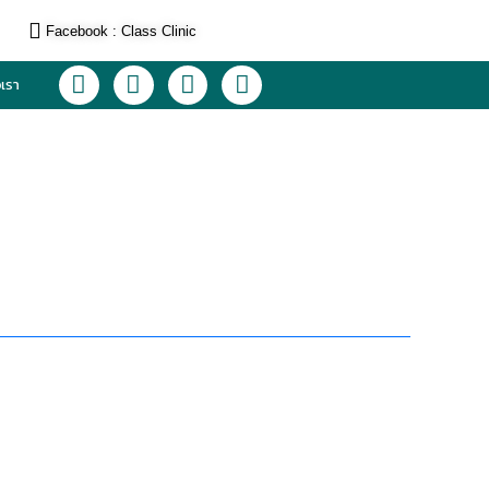
Facebook : Class Clinic
L
F
I
T
อเรา
i
a
n
i
n
c
s
k
e
e
t
t
b
a
o
o
g
k
o
r
k
a
m