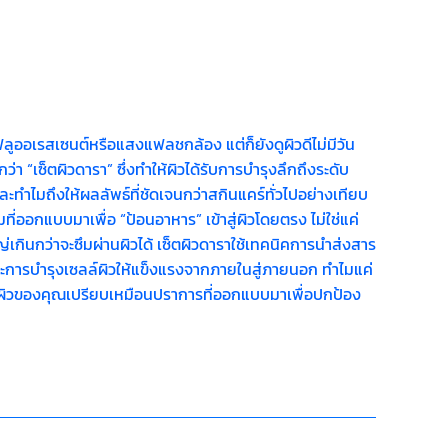
ออเรสเซนต์หรือแสงแฟลชกล้อง แต่ก็ยังดูผิวดีไม่มีวัน
่า “เซ็ตผิวดารา” ซึ่งทำให้ผิวได้รับการบำรุงลึกถึงระดับ
และทำไมถึงให้ผลลัพธ์ที่ชัดเจนกว่าสกินแคร์ทั่วไปอย่างเทียบ
่ออกแบบมาเพื่อ “ป้อนอาหาร” เข้าสู่ผิวโดยตรง ไม่ใช่แค่
หญ่เกินกว่าจะซึมผ่านผิวได้ เซ็ตผิวดาราใช้เทคนิคการนำส่งสาร
ย และการบำรุงเซลล์ผิวให้แข็งแรงจากภายในสู่ภายนอก ทำไมแค่
ง ผิวของคุณเปรียบเหมือนปราการที่ออกแบบมาเพื่อปกป้อง