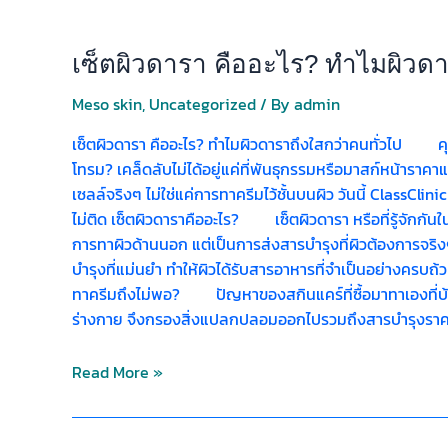
เซ็ตผิวดารา คืออะไร? ทำไมผิวดา
Meso skin
,
Uncategorized
/ By
admin
เซ็ตผิวดารา คืออะไร? ทำไมผิวดาราถึงใสกว่าคนทั่วไป ค
โทรม? เคล็ดลับไม่ได้อยู่แค่ที่พันธุกรรมหรือมาสก์หน้าราคาแ
เซลล์จริงๆ ไม่ใช่แค่การทาครีมไว้ชั้นบนผิว วันนี้ ClassCli
ไม่ติด เซ็ตผิวดาราคืออะไร? เซ็ตผิวดารา หรือที่รู้จักกั
การทาผิวด้านนอก แต่เป็นการส่งสารบำรุงที่ผิวต้องการจริงๆ เ
บำรุงที่แม่นยำ ทำให้ผิวได้รับสารอาหารที่จำเป็นอย่างครบถ
ทาครีมถึงไม่พอ? ปัญหาของสกินแคร์ที่ซื้อมาทาเองที่บ้า
ร่างกาย จึงกรองสิ่งแปลกปลอมออกไปรวมถึงสารบำรุงราค
Read More »