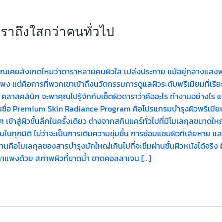
ราถึงใสกว่าคนทั่วไป
ุณเคยสังเกตไหมว่าดาราหลายคนผิวใส เปล่งประกาย แม้อยู่กลางแสงฟลู
พง แต่คือการที่พวกเขาเข้าถึงนวัตกรรมการดูแลผิวระดับพรีเมียมที่เรียกว
nic คลาสคลินิก จะพาคุณไปรู้จักกับเซ็ตผิวดาราว่าคืออะไร ทำงานอย่างไร 
นในชื่อ Premium Skin Radiance Program คือโปรแกรมบำรุงผิวพรีเมียมที
ข้าสู่ผิวชั้นลึกในครั้งเดียว ต่างจากสกินแคร์ทั่วไปที่มีโมเลกุลขนาดใ
้วนในทุกมิติ ไม่ว่าจะเป็นการเติมความชุ่มชื้น การซ่อมแซมผิวที่เสียหา
นคือโมเลกุลของสารบำรุงมักใหญ่เกินไปที่จะซึมผ่านชั้นผิวหนังได้จริ
าแพงด้วย สภาพผิวที่ขาดน้ำ ขาดคอลลาเจน […]