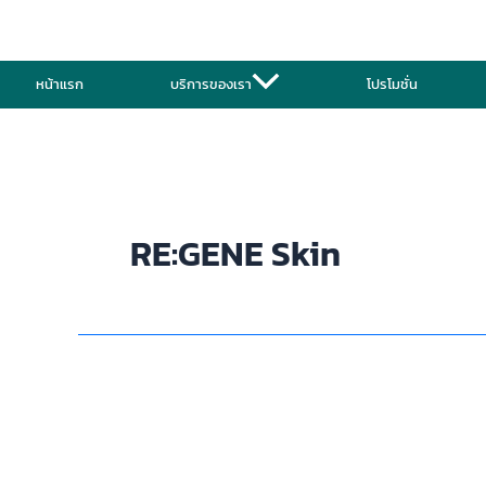
Skip
to
content
หน้าแรก
บริการของเรา
โปรโมชั่น
RE:GENE Skin
เซ็ต
ผิว
ดารา
คือ