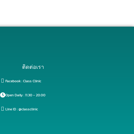
ติดต่อเรา
Facebook : Class Clinic
Open Daily : 11.30 - 20.00
Line ID : @classclinic​